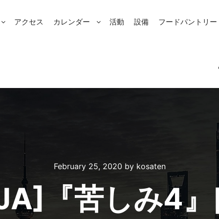
アクセス
カレンダー
活動
設備
フードパントリー Fo
February 25, 2020
by
kosaten
:JA]『苦しみ4』[