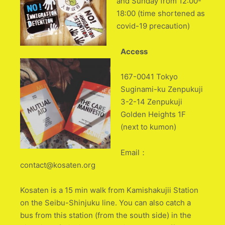
and Sunday from 12:00-
18:00 (time shortened as
covid-19 precaution)
Access
167-0041 Tokyo
Suginami-ku Zenpukuji
3-2-14 Zenpukuji
Golden Heights 1F
(next to kumon)
Email：
contact@kosaten.org
Kosaten is a 15 min walk from Kamishakujii Station
on the Seibu-Shinjuku line. You can also catch a
bus from this station (from the south side) in the