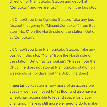
direction of Nishiogkubo Station and get off at
“Zenpukuji” and we are just 1 min from the bus stop.
JR Chuo/Sobu Line Ogikubo Station: Take any bus
(except that going to “Minami Zenpukuji”) from Bus
stop “No. 0” on the North side of the station. Get off
at “Zenpukuji”.
JR Chuo/Sobu Line Nishiogikubo Station: Take any
bus from Bus stop “No. 2” from the North side of
the station. Get off at “Zenpukuji”. *Please note the
Chuo line does not stop at Nishiogikubo station on
weekends or holidays (but the Sobu line does)
Important：
Kosaten is now more of an accessible
space – we have moved to 1st floor and also have a
wheelchair accessible toilet and space for diaper
changing. There is still more we need to do to make