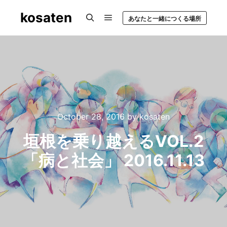
kosaten
あなたと一緒につくる場所
Main menu
Search
October 28, 2016
by
kosaten
垣根を乗り越えるVOL.2
「病と社会」 2016.11.13