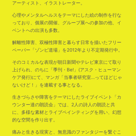
アーティスト、イラストレーター。
心理やメンタルヘルスをテーマにした絵の制作を行な
っており、個展の開催、グループ展への参加の他、イ
ベントへの出演も多数。
解離性障害、双極性障害と暮らす日常を描いたフリー
ペーパー「ゾンビ道場」を2012年より不定期発行中。
そのコミカルな表現が朝日新聞やテレビ東京にて取り
上げられ、のちに「季刊・Be!」(アスク・ヒューマン
ケア発行)にて、マンガ「当事者研究室…ってほどじゃ
ないけど！」を連載する事となる。
生きづらさや障害をテーマにしたライブイベント「カ
ウンター達の朗読会」では、2人の詩人の朗読と共
に、多様な素材とライブペインティングを用い、幻想
的な空間を作り出す。
痛みと生きる現実と、無意識のファンタジーを繋ぐこ