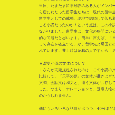
当日、たまたま留学経験のある人がメンバ
ら唐にわたった留学生たちは、現代の留学
留学生としての戒融、現地で結婚して落ち
じる小説だったのか！という点は、この小
ながりました。留学生は、文化の狭間にい
的な問題だと思います。簡単に言えば、「
して存在を確立する」か。留学先と母国と
れています。井上靖は昭和の人ですから、
★歴史小説の文体について
Ｉさんが問題提起されたのは、この小説の
比較して、『天平の甍』の文体が継ぎはぎ
文調、会話文は和文と、違う文体が共存し
した。つまり、ナレーションと、登場人物
のかもしれません。
他にもいろいろな話題が出つつ、40分ほど