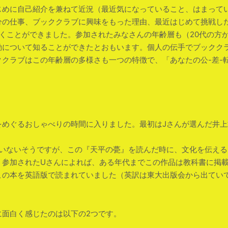
じめに自己紹介を兼ねて近況（最近気になっていること、はまって
分の仕事、ブッククラブに興味をもった理由、最近はじめて挑戦し
くことができました。参加されたみなさんの年齢層も（20代の方か
動について知ることができたとおもいます。個人の伝手でブックク
クラブはこの年齢層の多様さも一つの特徴で、「あなたの公-差-
をめぐるおしゃべりの時間に入りました。最初はJさんが選んだ井
はいないそうですが、この『天平の甍』を読んだ時に、文化を伝え
。参加されたUさんによれば、ある年代までこの作品は教科書に掲
英語版で読まれていました（英訳は東大出版会から出ていて、The Ro
に面白く感じたのは以下の2つです。