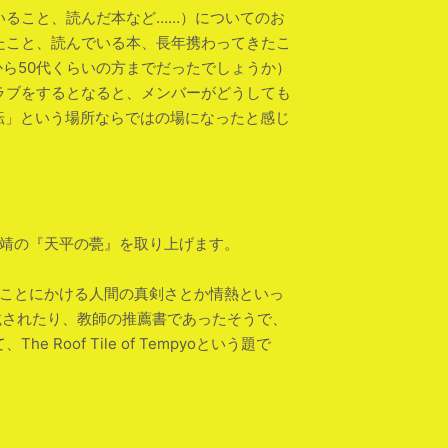
いること、読んだ本など……）についてのお
たこと、読んでいる本、長年携わってきたこ
ら50代くらいの方までだったでしょうか）
ラブをするとなると、メンバーがどうしても
転」という場所ならではの場になったと感じ
上靖の『天平の甍』を取り上げます。
ることにかける人間の真剣さとか情熱といっ
載されたり、教師の推薦書であったそうで、
of Tile of Tempyoという題で