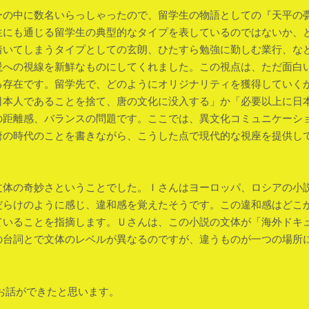
ーの中に数名いらっしゃったので、留学生の物語としての『天平の
生にも通じる留学生の典型的なタイプを表しているのではないか、
着いてしまうタイプとしての玄朗、ひたすら勉強に勤しむ業行、な
説への視線を新鮮なものにしてくれました。この視点は、ただ面白
る存在です。留学先で、どのようにオリジナリティを獲得していく
日本人であることを捨て、唐の文化に没入する」か「必要以上に日
の距離感、バランスの問題です。ここでは、異文化コミュニケーシ
唐の時代のことを書きながら、こうした点で現代的な視座を提供し
文体の奇妙さということでした。Ｉさんはヨーロッパ、ロシアの小
だらけのように感じ、違和感を覚えたそうです。この違和感はどこ
ていることを指摘します。Ｕさんは、この小説の文体が「海外ドキ
の台詞とで文体のレベルが異なるのですが、違うものが一つの場所
お話ができたと思います。