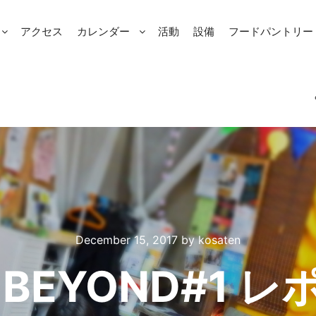
アクセス
カレンダー
活動
設備
フードパントリー Fo
December 15, 2017
by
kosaten
 BEYOND#1 レ