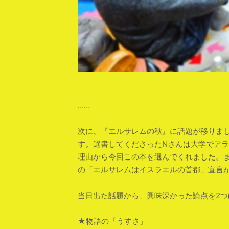
……
次に、『エルサレムの秋』に話題が移りました
す。選書してくださったNさんは大学でア
理由から今回この本を選んでくれました。
の「エルサレムはイスラエルの首都」宣言
当日出た話題から、興味深かった論点を2つ
★物語の「うすさ」