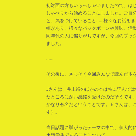
初対面の方もいらっしゃいましたので、は
しゃべりから始めることにしました。ご自
と、気をつけていること……様々なお話をき
幅があり、様々なバックボーンや興味、活
同年代の人に偏りがちですが、今回のブック
ました。
……
その後に、さっそく今回みんなで読んだ本
Jさんは、井上靖のほかの本は特に読んで
たところに深い感銘を受けたのだそうです
かなり有名だということです。Ｅさんは、この本を
す）。
当日話題に挙がったテーマの中で、個人的
★留学生であることについて