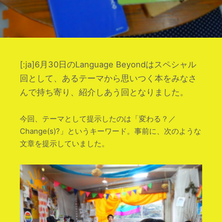
[:ja]6月30日のLanguage Beyondはスペシャル
回として、あるテーマから思いつく本をみなさ
んで持ち寄り、紹介しあう回となりました。
今回、テーマとして提示したのは「変わる？／
Change(s)?」というキーワード。事前に、次のような
文章を提示していました。