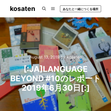
kosaten
あなたと一緒につくる場所
Main menu
Search
August 13, 2019
by
kosaten
[:JA]LANGUAGE
BEYOND #10のレポート
2019年6月30日[:]