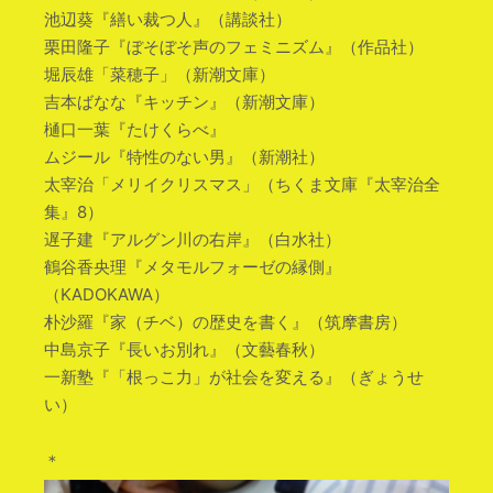
池辺葵『繕い裁つ人』（講談社）
栗田隆子『ぼそぼそ声のフェミニズム』（作品社）
堀辰雄「菜穂子」（新潮文庫）
吉本ばなな『キッチン』（新潮文庫）
樋口一葉『たけくらべ』
ムジール『特性のない男』（新潮社）
太宰治「メリイクリスマス」（ちくま文庫『太宰治全
集』8）
遅子建『アルグン川の右岸』（白水社）
鶴谷香央理『メタモルフォーゼの縁側』
（KADOKAWA）
朴沙羅『家（チベ）の歴史を書く』（筑摩書房）
中島京子『長いお別れ』（文藝春秋）
一新塾『「根っこ力」が社会を変える』（ぎょうせ
い）
＊