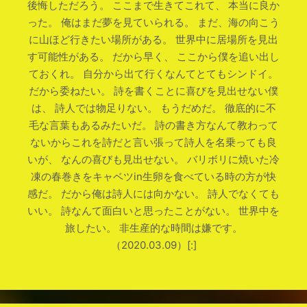
後悔しただろう。 ここまで生きてこれて、 本当に良か
った。 俺はまだ夢を見ていられる。 まだ、海の向こう
に山ほど行きたい場所がある。 世界中に居場所を見出
す可能性がある。 だから早く、 ここから僕を追い出し
ておくれ。 自分から出て行くなんてとてもシンドイ。
だから委ねたい。 詩を書くことに喜びを見出せない僕
は、 詩人では物足りない。 もうだめだ。 徹底的に不
毛な言葉もあるみたいだ。 詩の書き方なんて教わって
ないからこれを詩だと言い張って詩人を名乗っても良
いが、 なんの喜びも見出せない。 バリボリに焼いた冷
凍の春巻きをキャベツin生卵を食べている時の方が快
感だ。 だから俺は詩人には向かない。 詩人でなくても
いい。 詩なんて面白いと思ったことがない。 世界中を
旅したい。 非生産的な時間は嫌です。
（2020.03.09）[:]