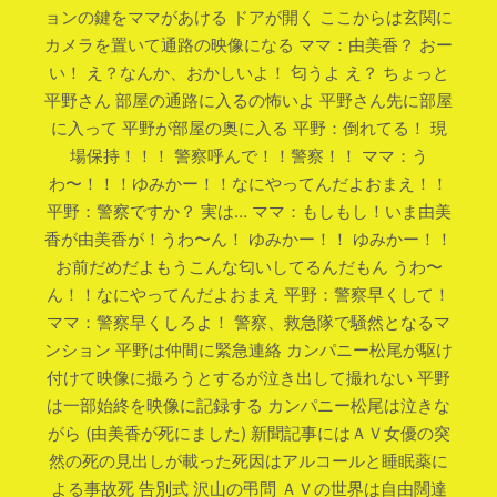
ョンの鍵をママがあける ドアが開く ここからは玄関に
カメラを置いて通路の映像になる ママ：由美香？ おー
い！ え？なんか、おかしいよ！ 匂うよ え？ ちょっと
平野さん 部屋の通路に入るの怖いよ 平野さん先に部屋
に入って 平野が部屋の奥に入る 平野：倒れてる！ 現
場保持！！！ 警察呼んで！！警察！！ ママ：う
わ〜！！！ゆみかー！！なにやってんだよおまえ！！
平野：警察ですか？ 実は… ママ：もしもし！いま由美
香が由美香が！うわ〜ん！ ゆみかー！！ ゆみかー！！
お前だめだよもうこんな匂いしてるんだもん うわ〜
ん！！なにやってんだよおまえ 平野：警察早くして！
ママ：警察早くしろよ！ 警察、救急隊で騒然となるマ
ンション 平野は仲間に緊急連絡 カンパニー松尾が駆け
付けて映像に撮ろうとするが泣き出して撮れない 平野
は一部始終を映像に記録する カンパニー松尾は泣きな
がら (由美香が死にました) 新聞記事にはＡＶ女優の突
然の死の見出しが載った死因はアルコールと睡眠薬に
よる事故死 告別式 沢山の弔問 ＡＶの世界は自由闊達