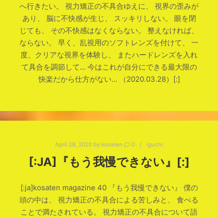
へ行きたい。 視力矯正の不具合ゆえに、 視界の歪みが
あり、 脳に不快感が生じ、 スッキリしない。 眼を閉
じても、 その不快感はなくならない。 整えなければ、
ならない。 早く、乱視用のソフトレンズを付けて、 一
度、クリアな視界を体験し、 またハードレンズを入れ
て具合を調節して… 今はこれが自分にできる最大限の
快楽だから仕方がない… （2020.03.28）[:]
April 28, 2020
by
kosaten
0
iguchi
[:JA]『もう我慢できない』[:]
[:ja]kosaten magazine 40 『もう我慢できない』 僕の
頭の中は、 視力矯正の不具合による苦しみと、 食べる
ことで満たされている。 視力矯正の不具合について語