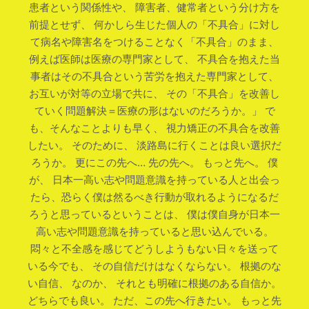
患者という関係性や、 障害者、健常者という分け方を
前提とせず、 何かしら生じた個人の「不具合」に対し
て病名や障害名をつけることなく「不具合」のまま、
例えば医師は医療の専門家として、 不具合を抱えた当
事者はその不具合という苦労を抱えた専門家として、
お互いが対等の立場で共に、 その「不具合」を改善し
ていく問題解決＝医療の形はないのだろうか。」 で
も、そんなことよりも早く、 視力矯正の不具合を改善
したい。 そのために、 淡路島に行くことは良い選択だ
ろうか。 更にこの先へ… 先の先へ。 もっと先へ。 僕
が、 日本一高い志や問題意識を持っている人と出会っ
たら、恐らく僕は然るべき行動が取れるようになるだ
ろうと思っているということは、 僕は僕自身が日本一
高い志や問題意識を持っていると思い込んでいる。
悶々と不全感を感じてどうしようもない日々を送って
いる今でも、 その自信だけはなくならない。 根拠のな
い自信、 なのか、 それとも明確に根拠のある自信か。
どちらでも良い。 ただ、この先へ行きたい。 もっと先