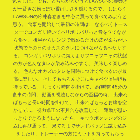
気もした。 でも、どちらかというとLAWSONの春巻き
が一番きな粉っぽい香ばしさを感じるので、 しばらく
LAWSONの冷凍春巻きを中心に買って食べてみようと
思う。 食事を開始して最初の時間は、 なるべくトース
ターでコンガリ焼いてバリボリバリっと音を立てなが
ら食べ、 後半からレンジで温めるだけの皮が柔らかい
状態でその日のオカズのタレにつけながら食べたりす
る。 コンガリバリボリに焼くよりフニャフニャの状態
の方が色んなタレが染み込みやすく、 美味しく楽しめ
る。 色んなオカズのタレを同時につけて食べるのが最
高に楽しい。 そしてもちろんそこにキャベツIn生卵も
待っている。 じっくり時間を掛けて、 約1時間45分の
食事の時間、 動画を視聴しながらの至福の時。 出来れ
ばもっと長い時間を掛けて、 出来ればもっとお腹を空
かせて…。 視力矯正の不具合を改善して、 運動が思い
っきりできるようになったら、 キックボクシングのジ
ムに再び通って、 果てるまでサンドバッグに蹴り込み
をしたり、トレーナーの方にミットを持ってもらっ