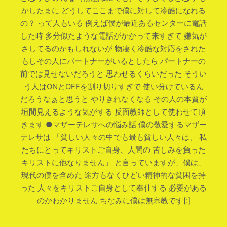
かしたまに どうしてここまで僕に対して冷酷になれる
の？ って人もいる 例えば僕が最近あるセンターに電話
した時 多分似たような電話がかかって来すぎて 嫌気が
さしてるのかもしれないが 物凄く冷酷な対応をされた
もしその人にパートナーがいるとしたら パートナーの
前では見せないだろうと 思わせるくらいだった そうい
う人はONとOFFを割り切りすぎで 使い分けているん
だろうなぁと思うと やりきれなくなる その人の本質が
垣間見えるような気がする 反面教師として使わせて頂
きます ●マザーテレサへの悩み話 僕の敬愛するマザー
テレサは 「貧しい人々の中でも最も貧しい人々は、 私
たちにとってキリストご自身、人間の 苦しみを負った
キリストに他なりません」 と言っていますが、僕は、
現代の僕を含めた 途方もなくひどい精神的な貧困を持
った 人々をキリストご自身として奉仕する 必要がある
のかわかりません ちなみに僕は無宗教です[:]