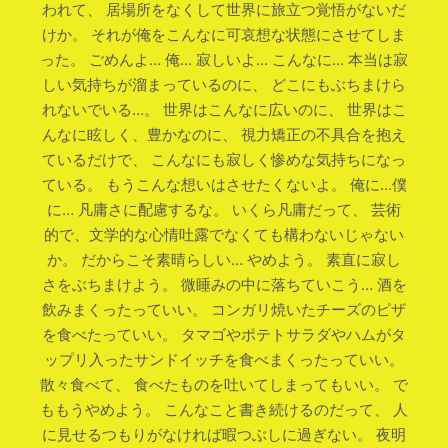
われて、 居場所をなくして世界に旅立つ覚悟がないだ
けか。 それが俺をこんなに可哀想な状態にさせてしま
った。 ごめんよ… 俺… 寂しいよ… こんなに… 本当は寂
しい気持ちが溜まっているのに、 どこにもぶちまけら
れないでいる…。 世界はこんなに広いのに、 世界はこ
んなに眩しく、豊かなのに、 視力矯正の不具合を抱え
ているだけで、 こんなにも寂しく惨めな気持ちになっ
ている。 もうこんな想いはさせたくないよ。 俺に…僕
に… 凡庸さに配慮するな。 いくら凡庸だって、 芸術
的で、文学的な心情吐露でなくても構わないじゃない
か。 だからこそ素晴らしい… やめよう。 素直に寂し
さをぶちまけよう。 微睡みの中に落ちていこう… 酒を
飲みまくったっていい。 コンガリ焼いたチーズのピザ
を食べたっていい。 タマゴやポテトサラダやハムがタ
ップリ入ったサンドイッチを食べまくったっていい。
散々食べて、 食べたものを吐いてしまってもいい。 で
ももうやめよう。 こんなこと書き続けるのだって、 人
に見せるつもりがなければ暇つぶしに過ぎない。 夜明