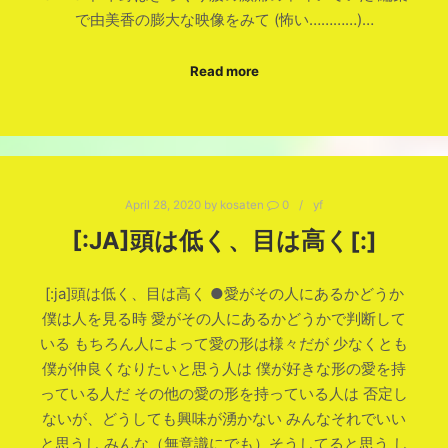
で由美香の膨大な映像をみて (怖い…………)…
Read more
April 28, 2020
by
kosaten
0
yf
[:JA]頭は低く、目は高く[:]
[:ja]頭は低く、目は高く ●愛がその人にあるかどうか
僕は人を見る時 愛がその人にあるかどうかで判断して
いる もちろん人によって愛の形は様々だが 少なくとも
僕が仲良くなりたいと思う人は 僕が好きな形の愛を持
っている人だ その他の愛の形を持っている人は 否定し
ないが、どうしても興味が湧かない みんなそれでいい
と思うし みんな（無意識にでも）そうしてると思う し