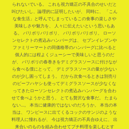
られないでいる。 これも視力矯正の不具合のせいだと
叫びたいし、論理的に証明したいが、 同時に、 「こん
な食生活」と呼んでしまっているこの食事の楽しさや
美味しさや魅力を、 人々に伝えたいという思いもあ
る。 バリボリバリボリ、 バリボリバリボリ。 ローソ
ンセレクトの煮込みハンバーグは、 セブンイレブンや
ファミリーマートの同価格帯のハンバーグに比べると
個人的には程よくジューシーで美味しいと思うのだ
が、 バリボリの春巻きをデミグラスソースに付けなが
ら食べる僕にとって、 デミグラスソースの量が少ない
のが少し困ってしまう。 だから次食べるときは別売り
のビーフハヤシも使ってデミグラスソースが少なくな
ってきたローソンセレクトの煮込みハンバーグを合わ
せて食べようかと思う。 とても贅沢な食事だ。 たまら
ない…。 本当に健康的ではないのだろうか。 本当の本
当は、 ワンピースに出てくるコックのサンジのような
料理人に憧れるが、 今は視力矯正の不具合ゆえに、 出
来合いのものを組み合わせてプチ料理を楽しむとす