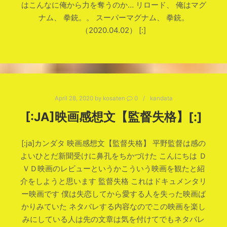
はこんなに俺から力を奪うのか… リロード、 俺はマグ
ナム、 拳銃。。 スーパーマグナム、 拳銃。
（2020.04.02） [:]
April 28, 2020
by
kosaten
0
kandata
[:JA]映画感想文【監督失格】[:]
[:ja]カンダタ 映画感想文【監督失格】 平野監督は感の
よいひとだ新聞受けに鼻孔をちかづけた こんにちは Ｄ
ＶＤ映画のレビューというかこういう映画を観たと紹
介をしようと思います 監督失格 これはドキュメンタリ
ー映画です 僕は失恋してから愛する人を失った映画ば
かりみていた ネタバレする内容なのでこの映画を楽し
みにしている人は先の文章は気を付けてでもネタバレ