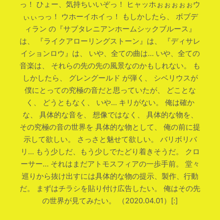
っ！ ひょー、気持ちいいぞっ！ ヒャッホぉぉぉぉぉウ
ぃぃっっ！ ウホーイホイっ！ もしかしたら、 ボブデ
ィラン の『サブタレニアンホームシックブルース』
は、 『ライクアローリングストーン』は、 『ディサレ
イションロウ』は、 いや、全ての曲は… いや、全ての
音楽は、 それらの先の先の風景なのかもしれない。 も
しかしたら、 グレングールド が弾く、 シベリウスが
僕にとっての究極の音だと思っていたが、 どことな
く、 どうともなく、 いや… キリがない。 俺は確か
な、 具体的な音を、 想像ではなく、 具体的な物を、
その究極の音の世界を 具体的な物として、 俺の前に提
示して欲しい。 さっさと魅せて欲しい。 バリボリバ
リ… もう少しだ、もう少しでたどり着きそうだ。 クロ
ーサー… それはまだアトモスフィアの一歩手前。 堂々
巡りから抜け出すには具体的な物の提示、製作、行動
だ。 まずはチラシを貼り付け広告したい。 俺はその先
の世界が見てみたい。 （2020.04.01）[:]