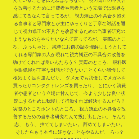
んでいることを伝えねばならない。 視力矯正の不具合
を改善するために消費者や患者という立場では限界を
感じてるなんて言ってるが、 視力矯正の不具合を抱え
る当事者と専門家とが主にゆっくりと丁寧な対話を通
じて視力矯正の不具合を改善するための当事者研究の
ようなものをやりたいなんて言ってるが、 実際のとこ
ろ、 ぶっちゃけ、 純粋にお前の話を理解しようとして
くれる専門家の人が現れて視力矯正の不具合の改善を
助けてくれれば良いんだろう？ 実際のところ、 眼科医
や眼鏡屋が丁寧な対話ができないことくらい我慢して
根気よく足を運んだり、 ダメ元でも我慢してメガネを
買ったりコンタクトレンズを買ったり、 とにかく消費
者や患者という立場に甘んじて、今より少しは良い状
況にするために我慢して行動すれば解決するんだろ？
実際のところホントのところ、 視力矯正の不具合を改
善するための当事者研究なんて投げ出したい。 そんな
志、 もう、 捨ててしまいたい。 辞めてしまいたい。
そしたらもう本当に好きなことをやるんだ、 ろっ？