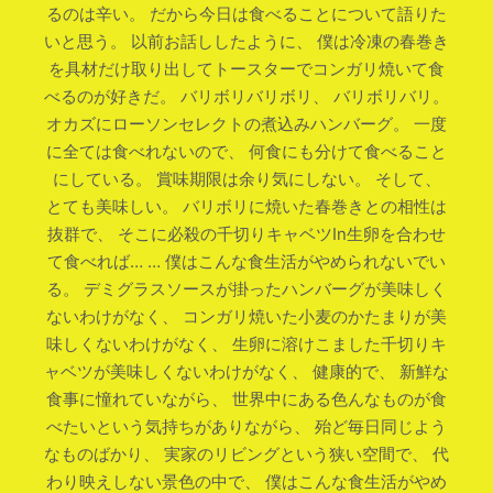
るのは辛い。 だから今日は食べることについて語りた
いと思う。 以前お話ししたように、 僕は冷凍の春巻き
を具材だけ取り出してトースターでコンガリ焼いて食
べるのが好きだ。 バリボリバリボリ、 バリボリバリ。
オカズにローソンセレクトの煮込みハンバーグ。 一度
に全ては食べれないので、 何食にも分けて食べること
にしている。 賞味期限は余り気にしない。 そして、
とても美味しい。 バリボリに焼いた春巻きとの相性は
抜群で、 そこに必殺の千切りキャベツIn生卵を合わせ
て食べれば… … 僕はこんな食生活がやめられないでい
る。 デミグラスソースが掛ったハンバーグが美味しく
ないわけがなく、 コンガリ焼いた小麦のかたまりが美
味しくないわけがなく、 生卵に溶けこました千切りキ
ャベツが美味しくないわけがなく、 健康的で、 新鮮な
食事に憧れていながら、 世界中にある色んなものが食
べたいという気持ちがありながら、 殆ど毎日同じよう
なものばかり、 実家のリビングという狭い空間で、 代
わり映えしない景色の中で、 僕はこんな食生活がやめ