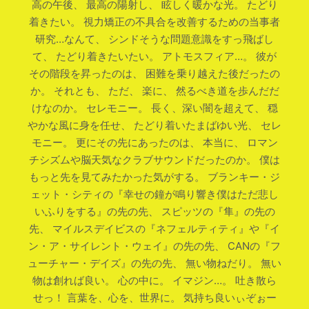
高の午後、 最高の陽射し、 眩しく暖かな光。 たどり
着きたい。 視力矯正の不具合を改善するための当事者
研究…なんて、 シンドそうな問題意識をすっ飛ばし
て、 たどり着きたいたい。 アトモスフィア…。 彼が
その階段を昇ったのは、 困難を乗り越えた後だったの
か。 それとも、 ただ、 楽に、 然るべき道を歩んだだ
けなのか。 セレモニー。 長く、深い闇を超えて、 穏
やかな風に身を任せ、 たどり着いたまばゆい光、 セレ
モニー。 更にその先にあったのは、 本当に、 ロマン
チシズムや脳天気なクラブサウンドだったのか。 僕は
もっと先を見てみたかった気がする。 ブランキー・ジ
ェット・シティの『幸せの鐘が鳴り響き僕はただ悲し
いふりをする』の先の先、 スピッツの『隼』の先の
先、 マイルスデイビスの『ネフェルティティ』や『イ
ン・ア・サイレント・ウェイ』の先の先、 CANの『フ
ューチャー・デイズ』の先の先、 無い物ねだり。 無い
物は創れば良い。 心の中に。 イマジン…。 吐き散ら
せっ！ 言葉を、心を、世界に。 気持ち良いぃぞぉー