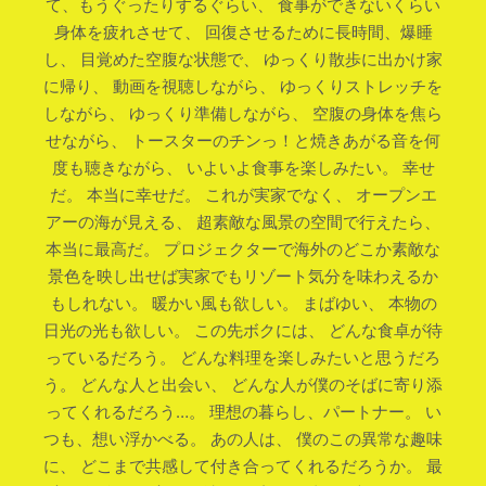
て、もうぐったりするぐらい、 食事ができないくらい
身体を疲れさせて、 回復させるために長時間、爆睡
し、 目覚めた空腹な状態で、 ゆっくり散歩に出かけ家
に帰り、 動画を視聴しながら、 ゆっくりストレッチを
しながら、 ゆっくり準備しながら、 空腹の身体を焦ら
せながら、 トースターのチンっ！と焼きあがる音を何
度も聴きながら、 いよいよ食事を楽しみたい。 幸せ
だ。 本当に幸せだ。 これが実家でなく、 オープンエ
アーの海が見える、 超素敵な風景の空間で行えたら、
本当に最高だ。 プロジェクターで海外のどこか素敵な
景色を映し出せば実家でもリゾート気分を味わえるか
もしれない。 暖かい風も欲しい。 まばゆい、 本物の
日光の光も欲しい。 この先ボクには、 どんな食卓が待
っているだろう。 どんな料理を楽しみたいと思うだろ
う。 どんな人と出会い、 どんな人が僕のそばに寄り添
ってくれるだろう…。 理想の暮らし、パートナー。 い
つも、想い浮かべる。 あの人は、 僕のこの異常な趣味
に、 どこまで共感して付き合ってくれるだろうか。 最