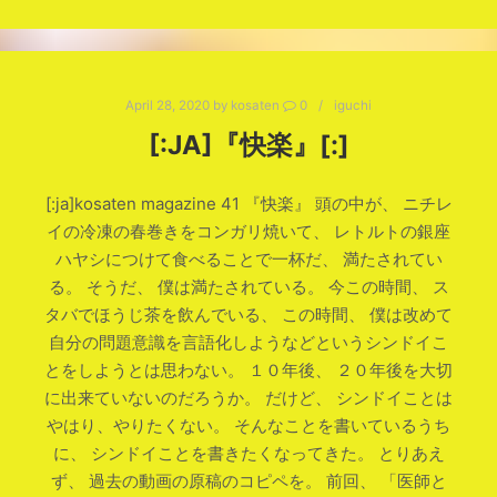
April 28, 2020
by
kosaten
0
iguchi
[:JA]『快楽』[:]
[:ja]kosaten magazine 41 『快楽』 頭の中が、 ニチレ
イの冷凍の春巻きをコンガリ焼いて、 レトルトの銀座
ハヤシにつけて食べることで一杯だ、 満たされてい
る。 そうだ、 僕は満たされている。 今この時間、 ス
タバでほうじ茶を飲んでいる、 この時間、 僕は改めて
自分の問題意識を言語化しようなどというシンドイこ
とをしようとは思わない。 １０年後、 ２０年後を大切
に出来ていないのだろうか。 だけど、 シンドイことは
やはり、やりたくない。 そんなことを書いているうち
に、 シンドイことを書きたくなってきた。 とりあえ
ず、 過去の動画の原稿のコピペを。 前回、 「医師と