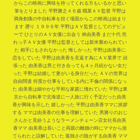
からこの映画に興味を持ってくれる方もいるかと思い
筆をとりました 平野勝之４６歳 職業ＡＶ監督 平野は
満身創痍の中自転車を担ぐ場面からこの映画は始まり
ます 遡り １９９６年 平野はＡＶ監督としてのデビュ
ーで ひとりのＡＶ女優に出会う 林由美香 まだ十代 売
れっ子ＡＶ女優 平野は監督としては新米嘗められてい
た 相手にもされなかった 悔しかった 平野は由美香に
恋をしていた 平野は由美香を見返す為にＡＶ業界で 頑
張った 由美香は男と付き合っても４ヶ月続かない女だ
った 平野は結婚して妻がいる身分だった ＡＶの世界は
自由闊達 何度か仕事をしている内に不倫の関係になっ
た 由美香は細やかな平和な家庭に憧れていた 平野は東
京から自転車で北海道に一人旅に行く予定だった由美
香が興味を示した 嬉しかった 平野は由美香ママに挨拶
する ママは由美香の仕事を理解していた 男勝りのおじ
さんかと見紛うようなラーメンチェーン店女社長由美
香ママ 由美香は長いこと両親の離婚の時にママから捨
てられたと誤解していた 孤独さの陰がする由美香 ママ