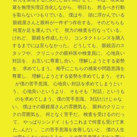
避を無理矢理正当化しながら、 明日も、 然るべき行動
を取らないつもりでいる。 僕は今、 頭に浮かんでいる
眼鏡屋さんと眼科が一件ずつ存在する。 そのどちらも
何度か足を運んでいて、 視力の検査を行なっている。
けれど、 眼鏡を作成したり、 コンタクトレンズを購入
するまでには至らなかった。 どうしても、 眼鏡店のス
タッフや、 クリニックの眼科医や検査員に、 心地良い
対話を、 お互いに尊重し合い、 理解しようとする姿勢
を、 求めてしまう。 相手にこちらの感覚や問題意識を
尊重し、 理解しようとする姿勢を求めてしまう。 それ
が僕の苦手意識。 心地良い対話を求めてしまうとい
う、 心地良いというより、 そもそも「対話」というも
のを求めてしまう、僕の苦手意識。 対話だけじゃな
い。 僕はその眼鏡屋さんの雰囲気も、 眼科のクリニッ
クの雰囲気も、 何となく苦手だ。 検査を受けるのだっ
て、 やっぱりシンドイ（もうこれまで何度も受けて来
た…んだ）。 この苦手意識を改善しないと、 僕の人生