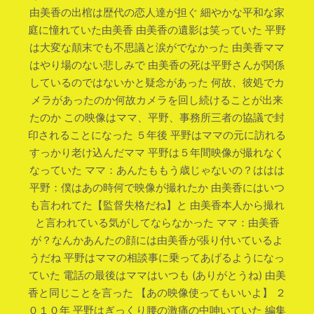
由美香の出棺は歴代の恋人達が担ぐ 細やかな平和な家
庭に憧れていた由美香 由美香の遺影は笑っていた 平野
は大変な顛末でも不思議と涙がでなかった 由美香ママ
はやり場のない悲しみで 由美香の死は平野さんが関係
しているのではないかと疑念があった 何故、彼処でカ
メラがあったのか何故カメラを回し続けることが出来
たのか この映像はママ、平野、事務所三者の協議で封
印されることになった ５年後 平野はママの元に訪れる
すっかり老け込んだママ 平野は５年間映像が撮れなく
なっていた ママ：あんたももう歳じゃないの？ははは
平野：僕はあの時何で映像が撮れたか 由美香にはいつ
も言われてた【監督失格だね】と 由美香本人から撮れ
と言われている気がしてならなかった ママ：由美香
が？なんかあんたの顔には由美香が張り付いているよ
うだね 平野はママの相談事に乗ってあげるようになっ
ていた 電話の最後はママはいつも (ありがとうね) 由美
香と同じことを言った 【あの映像使ってもいいよ】 ２
０１０年 平野はぎっくり腰の激痛の中呻いていた 編集