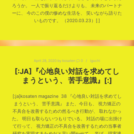
ろうか。 一人で振り返るだけよりも、 未来のパートナ
ーに、 今のこの僕の惨めな生活を、 笑いながら語りた
いものです。 （2020.03.23）[:]
April 28, 2020
by
kosaten
0
iguchi
[:JA]『心地良い対話を求めてし
まうという、 苦手意識』[:]
[:ja]kosaten magazine 38 『心地良い対話を求めてし
まうという、 苦手意識』 また、今日も、 視力矯正の
不具合を改善するための然るべき行動が、 取れなかっ
た。 明日も取らないつもりでいる。 対話の場に出掛け
て行って、 視力矯正の不具合を改善するための当事者
研究を実現するためだと言い聞かせて、 半ば、現実逃