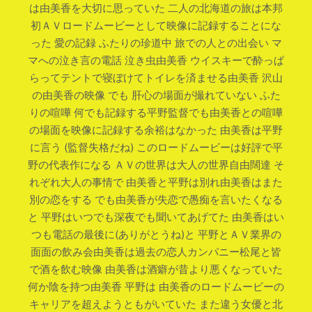
は由美香を大切に思っていた 二人の北海道の旅は本邦
初ＡＶロードムービーとして映像に記録することにな
った 愛の記録 ふたりの珍道中 旅での人との出会い マ
マへの泣き言の電話 泣き虫由美香 ウイスキーで酔っぱ
らってテントで寝ぼけてトイレを済ませる由美香 沢山
の由美香の映像 でも 肝心の場面が撮れていない ふた
りの喧嘩 何でも記録する平野監督でも由美香との喧嘩
の場面を映像に記録する余裕はなかった 由美香は平野
に言う (監督失格だね) このロードムービーは好評で平
野の代表作になる ＡＶの世界は大人の世界自由闊達 そ
れぞれ大人の事情で 由美香と平野は別れ由美香はまた
別の恋をする でも由美香が失恋で愚痴を言いたくなる
と 平野はいつでも深夜でも聞いてあげてた 由美香はい
つも電話の最後に(ありがとうね)と 平野とＡＶ業界の
面面の飲み会由美香は過去の恋人カンパニー松尾と皆
で酒を飲む映像 由美香は酒癖が昔より悪くなっていた
何か陰を持つ由美香 平野は 由美香のロードムービーの
キャリアを超えようともがいていた また違う女優と北