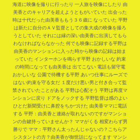
海道に映像を撮りに行ったり 一人旅を映像にしたり 由
美香とのキャリアを超えようともがいていた 出会った
時は十代だった由美香ももう３６歳に なっていた 平野
は新たに自分のＡＶ監督としての集大成の映像を撮ろ
うとしていた それには縁の深い由美香に出演してもら
わなければならなかった 何でも映像に記録する平野は
由美香のマンションに入った時から映像の記録は始ま
っていた インターホンを鳴らす平野 おかしいな 約束
の時間になっても由美香は 出てこない 電話も留守電
おかしいな 公園で待機する平野 あいつ仕事にルーズで
はない約束を守る女だ １度だけ悪い男と付き合って監
禁されていたことがある 平野は心配そう 平野は再度マ
ンションに戻り ドアをノックする 平野監督は感のよい
ひとだ新聞受けに鼻腔をちかづけた 由美香ママに電話
する 平野：由美香と連絡が取れないのですがマンショ
ンの合鍵持っていませんか？ ママがくる 相変わらず男
勝りで ママ：平野さん太ったんじゃないの？こちらア
シスタントの方？由美香が御世話になってます マンシ