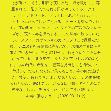
けが近い。 そう、明日は夜明けだ。 君が暖かく、 尊
重されて、 迎え入れられる日がやってくる。 アイ ワ
ナ ビー アドワード。 アワナビーあどぅぉぉぉーッ
ッ！ レニだって叩いてくれる。 ビートを刻んでくれ
る。 夜の世界。 ジョン・スクワイアの宗教的なフレー
ズが、 夜の世界を演出する。 この世界に浸っていた
い。 スタイルカウンシルのカフェブリュで微睡んだ
後、 レニの刻む躍動感に導かれて、 未知の世界に突き
進んでいきたい。 突き抜けたい。 行きたいところは分
かっている。 ６０年代。 クリスピアンミルズのよう
に、 あの時代に希望を、 堕落を見出しても構わない。
堕落が、 だらしなく酔い果てることが今の俺の逃げ
道、希望。 疲れてきたよ。 やめたいよ。 足の裏を揉
まれたいよ。 助けてよ。 こんなに頑張ってきたのにご
褒美なしじゃ。 先送りした、 怠けてきた報いか。 …
本当に落ちよう… （2020.03.11）[:]