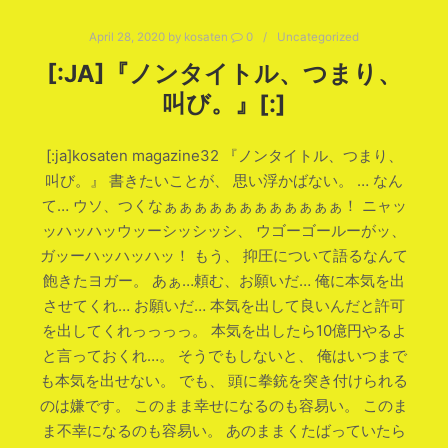
April 28, 2020
by
kosaten
0
Uncategorized
[:JA]『ノンタイトル、つまり、
叫び。』[:]
[:ja]kosaten magazine32 『ノンタイトル、つまり、
叫び。』 書きたいことが、 思い浮かばない。 … なん
て… ウソ、つくなぁぁぁぁぁぁぁぁぁぁぁぁ！ ニャッ
ッハッハッウッーシッシッシ、 ウゴーゴールーがッ、
ガッーハッハッハッ！ もう、 抑圧について語るなんて
飽きたヨガー。 あぁ…頼む、お願いだ… 俺に本気を出
させてくれ… お願いだ… 本気を出して良いんだと許可
を出してくれっっっっ。 本気を出したら10億円やるよ
と言っておくれ…。 そうでもしないと、 俺はいつまで
も本気を出せない。 でも、 頭に拳銃を突き付けられる
のは嫌です。 このまま幸せになるのも容易い。 このま
ま不幸になるのも容易い。 あのままくたばっていたら