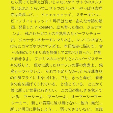
たら買って仕舞えば良いじゃないか？ サトウのメンチ
買い忘れたくらいで… サトウのメンチ… やっぱり吉祥
寺は最高…だ。。 イェェェェェッイ、 スモーキンッ、
ビッッリィィィッッィ！ 昨日はなぜ、あんな奇跡の動
画、発見した？ kosaten、立ち寄った後の、ジョナサ
ンよ。 残されたガストの半熟卵入りビーフシチュー
よ。 ジョナサンのサーモンマリネよ。 レンコンのきん
ぴらにゴマゴボウのサラダよ。 本日悩みに悩んで、 食
べる時のバリボリ感を想像して2本だけ買った、昇竜
の春巻きよ。 ファミマのエビチリとハンバーグステー
キの残りよ。 僅かに残ったローソンの豚の角煮よ。 銀
座ビーフハヤシよ。 それでも足りなかったら冷凍食品
の白身フライに手をつける。 でも、きっと母が、 春巻
きの皮を揚げてくれている、 と信じている。 とにかく
僕は新しい世界に行きたい。 この日の悔しさを覚えて
いる。 マーシーよ、 マーシーよ、 オーマーシーマー
シーミー。 新しい言葉に辿り着けない… 他力…無だ…
新しい明日に期待しよう。。 弱ってさえいない。 空腹