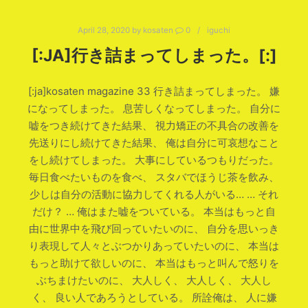
April 28, 2020
by
kosaten
0
iguchi
[:JA]行き詰まってしまった。[:]
[:ja]kosaten magazine 33 行き詰まってしまった。 嫌
になってしまった。 息苦しくなってしまった。 自分に
嘘をつき続けてきた結果、 視力矯正の不具合の改善を
先送りにし続けてきた結果、 俺は自分に可哀想なこと
をし続けてしまった。 大事にしているつもりだった。
毎日食べたいものを食べ、 スタバでほうじ茶を飲み、
少しは自分の活動に協力してくれる人がいる… … それ
だけ？ … 俺はまた嘘をついている。 本当はもっと自
由に世界中を飛び回っていたいのに、 自分を思いっき
り表現して人々とぶつかりあっていたいのに、 本当は
もっと助けて欲しいのに、 本当はもっと叫んで怒りを
ぶちまけたいのに、 大人しく、 大人しく、 大人し
く、 良い人であろうとしている。 所詮俺は、 人に嫌