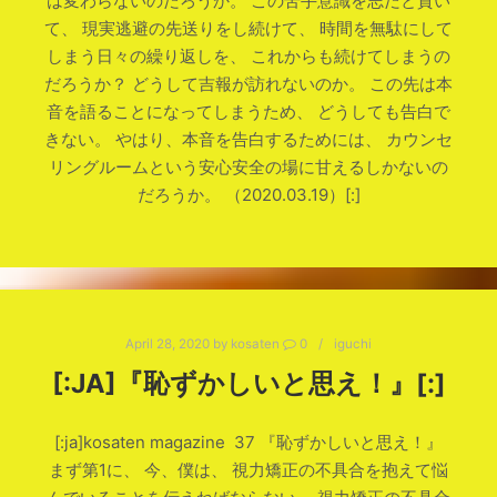
は変わらないのだろうか。 この苦手意識を志だと貫い
て、 現実逃避の先送りをし続けて、 時間を無駄にして
しまう日々の繰り返しを、 これからも続けてしまうの
だろうか？ どうして吉報が訪れないのか。 この先は本
音を語ることになってしまうため、 どうしても告白で
きない。 やはり、本音を告白するためには、 カウンセ
リングルームという安心安全の場に甘えるしかないの
だろうか。 （2020.03.19）[:]
April 28, 2020
by
kosaten
0
iguchi
[:JA]『恥ずかしいと思え！』[:]
[:ja]kosaten magazine 37 『恥ずかしいと思え！』
まず第1に、 今、僕は、 視力矯正の不具合を抱えて悩