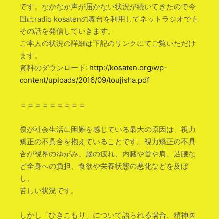
です。なかなか声が届
かない状況が続いてきたので今
回はradio kosatenの舞台を利用してネットラジオでも
その話
を発信していきます。
ご本人の状況の詳細は下記のリンクにてご覧いただけ
ます
。
資料のダウンロード:
http://kosaten.org/
wp-
content/uploads/2016/09/
toujisha.pdf
＝＝＝＝＝＝＝＝＝
僕が社会生活に困難を感じている最大の原因は、視力
矯正
の不具合を抱えていることです。視力矯正の不具
合が視界
のゆがみ、脳の疲れ、内臓や首や肩、足腰な
ど全身への負
担、食欲や栄養状態の悪化などを及ぼ
し、
苦しい状況です。
しかし「ひきこもり」について語られる場合、精神医